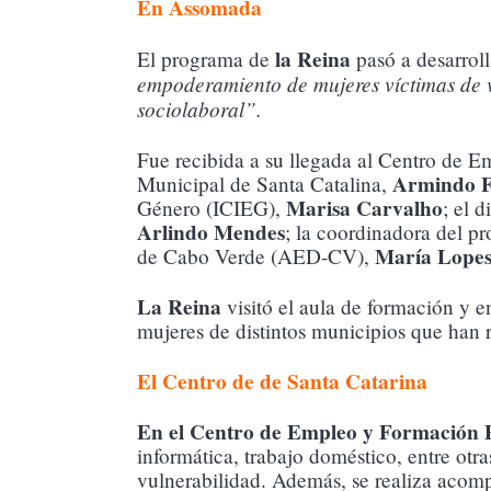
En Assomada
la Reina
El programa de
pasó a desarrol
empoderamiento de mujeres víctimas de vi
sociolaboral”.
Fue recibida a su llegada al Centro de E
Armindo F
Municipal de Santa Catalina,
Marisa Carvalho
Género (ICIEG),
; el 
Arlindo Mendes
; la coordinadora del pr
María Lopes
de Cabo Verde (AED-CV),
La Reina
visitó el aula de formación y e
mujeres de distintos municipios que han 
El Centro de de Santa Catarina
En el Centro de Empleo y Formación P
informática, trabajo doméstico, entre otr
vulnerabilidad. Además, se realiza acomp