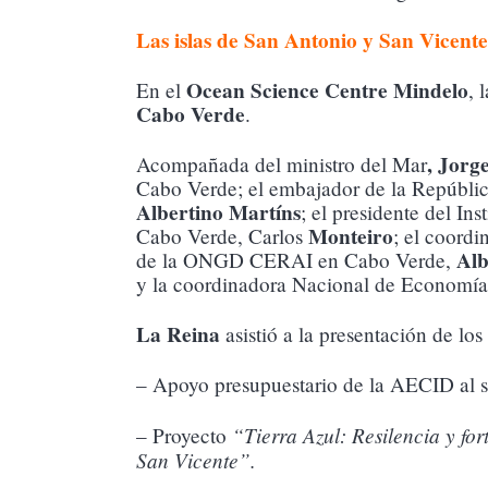
Las islas de San Antonio y San Vicente
Ocean Science Centre Mindelo
En el
, 
Cabo Verde
.
, Jorg
Acompañada del ministro del Mar
Cabo Verde; el embajador de la República
Albertino
Martíns
; el presidente del In
Monteiro
Cabo Verde, Carlos
; el coor
Alb
de la ONGD CERAI en Cabo Verde,
y la coordinadora Nacional de Economí
La Reina
asistió a la presentación de los
– Apoyo presupuestario de la AECID al s
“Tierra Azul: Resilencia y fo
– Proyecto
San Vicente”.