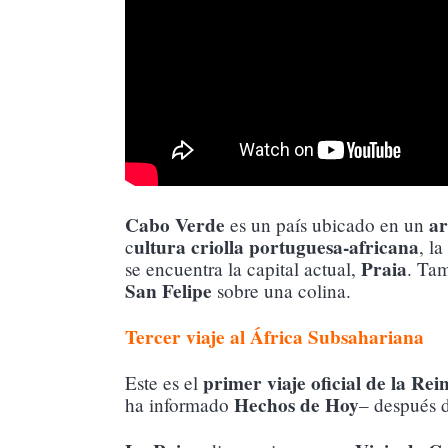
Cabo Verde
ar
es un país ubicado en un
ultura criolla portuguesa-africana
c
, l
Praia
se encuentra la capital actual,
. Ta
San Felipe
sobre una colina.
Tercer viaje al África Subsahariana
primer viaje oficial de la Re
Este es el
Hechos de Hoy
ha informado
– después 