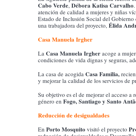
Cabo Verde
Débora Katisa Carvalho
,
.
atención de calidad a mujeres y niñas víct
Estado de Inclusión Social del Gobierno
Élida
Andr
una trabajadora del proyecto,
Casa Manuela Irgher
Casa Manuela Irgher
La
acoge a mujere
condiciones de vida dignas y seguras, ad
Casa Familia,
La casa de acogida
recien
y mejorar la calidad de los servicios de 
Su objetivo es el de mejorar el acceso a 
Fogo, Santiago y Santo Antã
género en
Reducción de desigualdades
Porto Mosquito
Pro
En
visitó el proyecto
reducción de desigualdades y Desarrollo