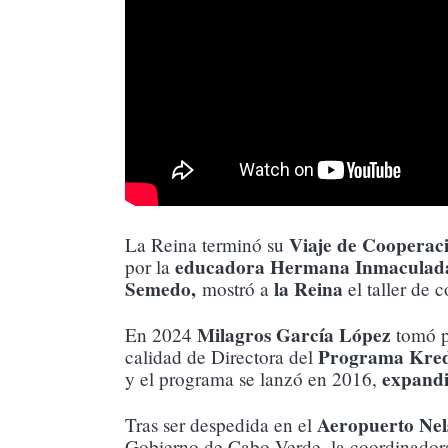
Viaje de Cooperac
La Reina terminó su
educadora Hermana Inmaculada
por la
Semedo,
la Reina
mostró a
el taller de 
Milagros García López
En 2024
tomó p
Programa Kred
calidad de Directora del
expandi
y el programa se lanzó en 2016,
Aeropuerto Ne
Tras ser despedida en el
Gobierno de Cabo Verde, la coordinador