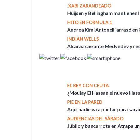
.XABI ZARANDEADO
Huijsen y Bellingham mantienen l
HITO EN FÓRMULA 1
Andrea Kimi Antonelli arrasó en
INDIAN WELLS
Alcaraz cae ante Medvedev y rec
EL REY CON CEUTA
¿Moulay El Hassan,el nuevo Hass
PIE EN LA PARED
Aquí nadie va a pactar para sacar
AUDIENCIAS DEL SÁBADO
Júbilo y bancarrota en Atrapa un