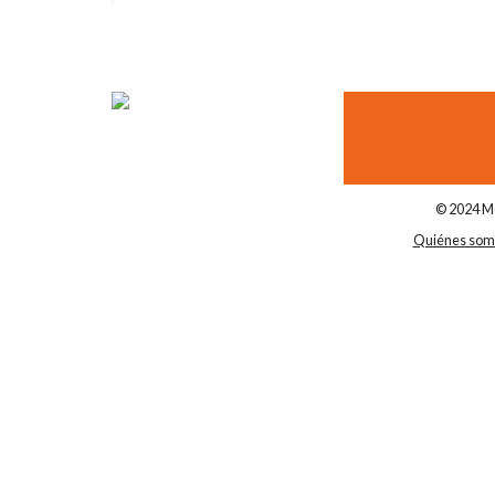
© 2024 Me
Quiénes som