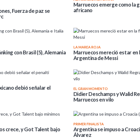
Marruecos emerge como la gr
africano
lones, Fuerza de paz se
rc
LA MAREA ROJA
ánking con Brasil (5), Alemania
Marruecos mereció estar en la
Argentina de Messi
xicano debió señalar el
EL GRAN MOMENTO
Didier Deschamps y Walid Reg
Marruecos en vilo
PRIMER FINALISTA
s crece, y Got Talent bajo
Argentina se impuso a Croacia
Álvarez