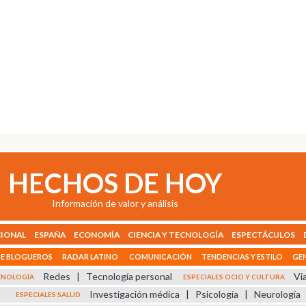
HECHOS DE HOY
Información de valor y análisis
IONAL
ESPAÑA
ECONOMÍA
CIENCIA Y TECNOLOGÍA
ESPECTÁCULOS
E BLOGUEROS
RADAR LATINO
COMUNICACIÓN
TENDENCIAS Y ESTILO
GEN
Redes
|
Tecnología personal
Vi
ECNOLOGÍA
ESPECIALES OCIO Y CULTURA
Investigación médica
|
Psicología
|
Neurología
ESPECIALES SALUD