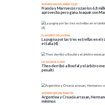
AUDIENCIAS DEL MIÉRCOLES
Francia y Marruecos rozan los 6,8 mil
aprovecha pero gana Joaquín con Ma
EL MORBO DE LA FINAL
La pugna por las tres estrellas en el r
e Italia (4)
LA JUGADA CLAVE
Theo derribó a Boufal y el árbitro me
penalti
AUDIENCIAS DEL MARTES
Argentina y Croacia arrasan, Hermano
mínimos