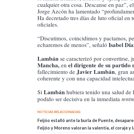
cualquier otra cosa. Descanse en paz”, 
Jorge Azcón ha lamentado “profundamente
Ha decretado tres días de luto oficial en
oficiales.
“Discutimos, coincidimos y pactamos, pe
Isabel Día
echaremos de menos”, señaló
Lambán
se caracterizó por convertirse, j
Mancha,
el dirigente de su partido
en
Javier Lambán
fallecimiento de
, gran 
coherente y con una capacidad intelectual
Lambán
Si
hubiera tenido una salud de h
rentr
podido ser decisiva en la inmediata
NOTICIAS RELACIONADAS:
Feijóo estalló ante la burla de Puente, desapar
Feijóo y Moreno valoran la valentía, el coraje 