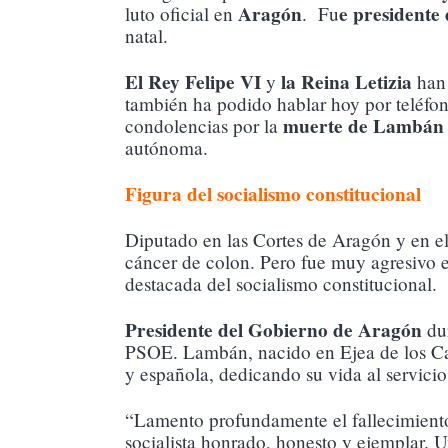
Aragón
e presidente
luto oficial en
. Fu
natal.
El Rey Felipe VI
la Reina Letizia
y
han 
también ha podido hablar hoy por teléfon
muerte de Lambán
condolencias por la
autónoma.
Figura del socialismo constitucional
Diputado en las Cortes de Aragón y en e
cáncer de colon. Pero fue muy agresivo 
destacada del socialismo constitucional.
Presidente del Gobierno de Aragón
dur
PSOE. Lambán, nacido en Ejea de los Cab
y española, dedicando su vida al servici
“Lamento profundamente el fallecimiento
socialista honrado, honesto y ejemplar. U