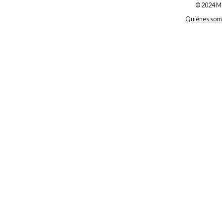
© 2024 Me
Quiénes som