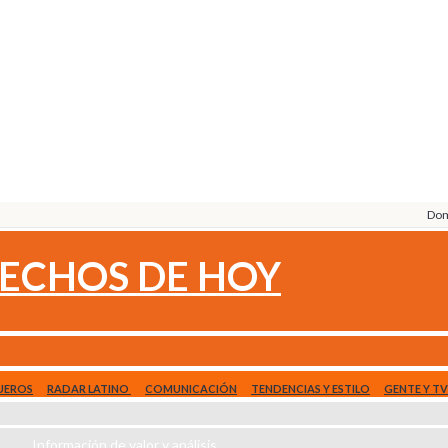
Dom
ECHOS DE HOY
UEROS
RADAR LATINO
COMUNICACIÓN
TENDENCIAS Y ESTILO
GENTE Y TV
Información de valor y análisis