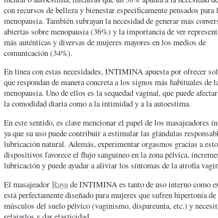
con recursos de belleza y bienestar específicamente pensados para 
menopausia. También subrayan la necesidad de generar más conver
abiertas sobre menopausia (36%) y la importancia de ver represen
más auténticas y diversas de mujeres mayores en los medios de
comunicación (34%).
En línea con estas necesidades, INTIMINA apuesta por ofrecer so
que respondan de manera concreta a los signos más habituales de l
menopausia. Uno de ellos es la sequedad vaginal, que puede afectar
la comodidad diaria como a la intimidad y a la autoestima.
En este sentido, es clave mencionar el papel de los masajeadores í
ya que su uso puede contribuir a estimular las glándulas responsabl
lubricación natural. Además, experimentar orgasmos gracias a est
dispositivos favorece el flujo sanguíneo en la zona pélvica, increme
lubricación y puede ayudar a aliviar los síntomas de la atrofia vag
Raya
El masajeador
de INTIMINA es tanto de uso interno como ex
está perfectamente diseñado para mujeres que sufren hipertonía de 
músculos del suelo pélvico (vaginismo, dispareunia, etc.) y necesi
relajarlos y dar elasticidad.