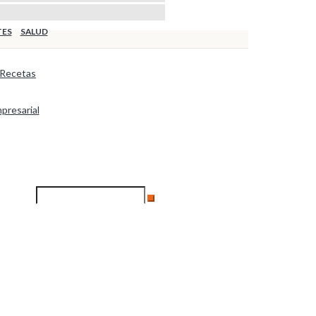
TES
SALUD
Recetas
presarial