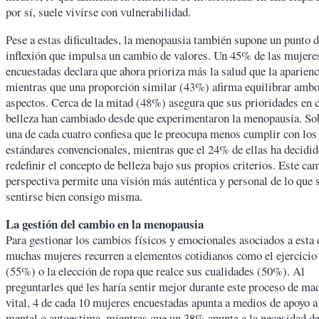
por sí, suele vivirse con vulnerabilidad.
Pese a estas dificultades, la menopausia también supone un punto 
inflexión que impulsa un cambio de valores. Un 45% de las mujere
encuestadas declara que ahora prioriza más la salud que la aparienc
mientras que una proporción similar (43%) afirma equilibrar amb
aspectos. Cerca de la mitad (48%) asegura que sus prioridades en 
belleza han cambiado desde que experimentaron la menopausia. Sob
una de cada cuatro confiesa que le preocupa menos cumplir con los
estándares convencionales, mientras que el 24% de ellas ha decidi
redefinir el concepto de belleza bajo sus propios criterios. Este ca
perspectiva permite una visión más auténtica y personal de lo que s
sentirse bien consigo misma.
La gestión del cambio en la menopausia
Para gestionar los cambios físicos y emocionales asociados a esta 
muchas mujeres recurren a elementos cotidianos como el ejercicio 
(55%) o la elección de ropa que realce sus cualidades (50%). Al
preguntarles qué les haría sentir mejor durante este proceso de ma
vital, 4 de cada 10 mujeres encuestadas apunta a medios de apoyo a
mental o autoestima, mientras que un 38% apunta a la necesidad de