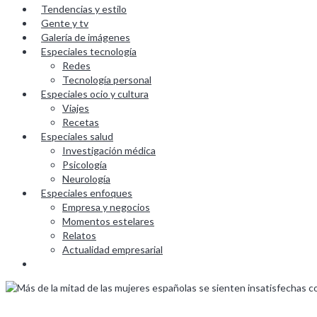
Tendencias y estilo
Gente y tv
Galería de imágenes
Especiales tecnología
Redes
Tecnología personal
Especiales ocio y cultura
Viajes
Recetas
Especiales salud
Investigación médica
Psicología
Neurología
Especiales enfoques
Empresa y negocios
Momentos estelares
Relatos
Actualidad empresarial