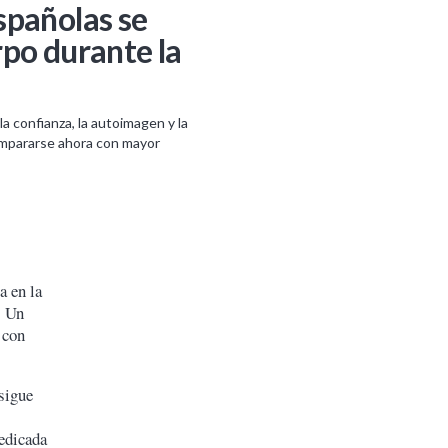
spañolas se
rpo durante la
 confianza, la autoimagen y la
compararse ahora con mayor
a en la
. Un
 con
 sigue
edicada