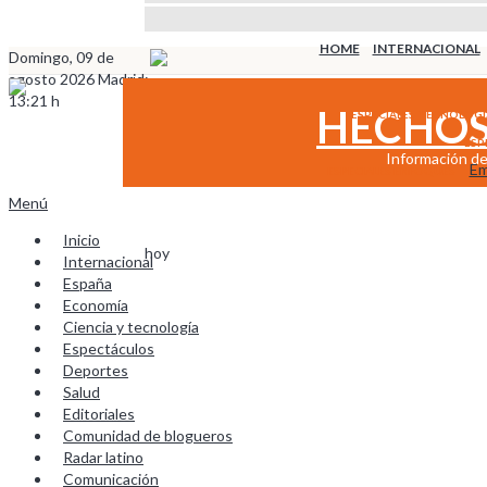
HOME
INTERNACIONAL
Domingo, 09 de
agosto 2026 Madrid:
13:21 h
HECHOS
ESPECIALES TECNOLOGÍ
ESP
Información de 
Em
ESPECIALES ENFOQUES
Menú
Inicio
Internacional
España
Economía
Ciencia y tecnología
Espectáculos
Deportes
Salud
Editoriales
Comunidad de blogueros
Radar latino
Comunicación