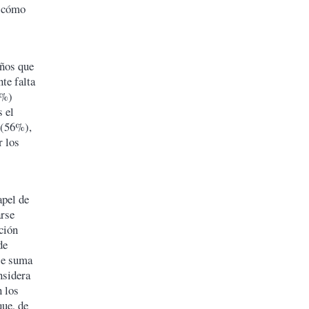
a cómo
años que
te falta
8%)
s el
 (56%),
r los
apel de
arse
ción
de
se suma
nsidera
n los
que, de