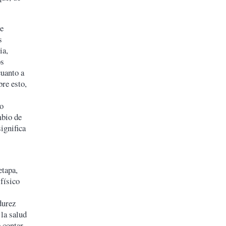
de
s
ia,
os
cuanto a
re esto,
do
mbio de
ignifica
etapa,
físico
durez
 la salud
 contar