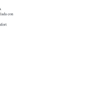
A
ulada con
nfort