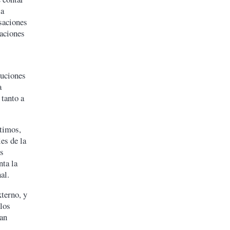
la
saciones
taciones
luciones
a
 tanto a
ntimos,
es de la
os
nta la
inal.
terno, y
los
tan