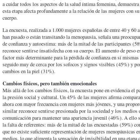
a cuidar todos los aspectos de la salud íntima femenina, demuestr
esta etapa afecta profundamente a la relación de las mujeres con su
cuerpo.
La encuesta, realizada a 1.000 mujeres españolas de entre 40 y 60 
han pasado o están transitando la menopausia, señala una preocupan
de confianza y autoestima: más de la mitad de las participantes (5
reconoce sentirse insatisfecha con su cuerpo. El aumento de peso e
factor más determinante para la pérdida de confianza en sí mismas
seguido muy de cerca por los sofocos y signos visibles (45%) y po
cambios en la piel (31%).
Cambios físicos, pero también emocionales
Más allá de los cambios físicos, la encuesta pone en evidencia el p
la presión social y cultural. Un 45% de las mujeres afirma compar
ahora con mayor frecuencia con mujeres más jóvenes, y una propor
similar reconoce sentirse presionada por la sociedad y los medios 
comunicación para mantener una apariencia juvenil (46%). A ello 
la falta de referentes: más de la mitad de las encuestadas (59%) co
que no existe suficiente representación de mujeres menopáusicas e
medios, lo que alimenta la sensación de invisibilidad en una etapa 